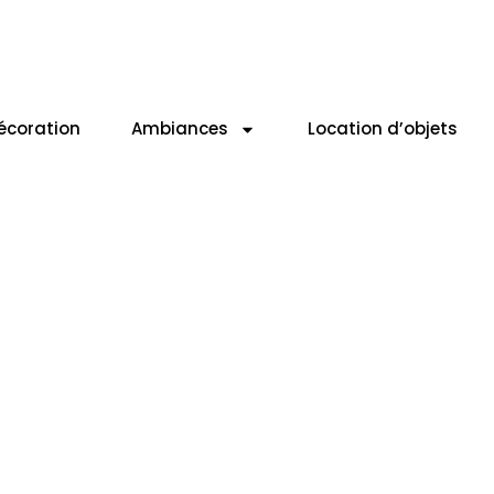
L EN BRESSE
- 01340 Bresse Vallons Etrez
écoration
Ambiances
Location d’objets
rasero h.102