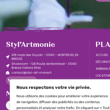
Styl’Artmonie
PLA
918 route des Guyots - 01340 - MONTREVEL EN
ACCUEIL
BRESSE
DÉCORAT
Showroom - 128 Route de Montrevel - 01340
Bresse Vallons Etrez
AMBIANC
contact@styl-art-monie.fr
LOCATION
06 03 08 81 07
VENTE D’
Nous respectons votre vie privée.
RÉALISAT
ME SUIVRE
Nous utilisons des cookies pour améliorer votre expérience
de navigation, diffuser des publicités ou des contenus
personnalisés et analyser notre trafic. En cliquant sur « Tout