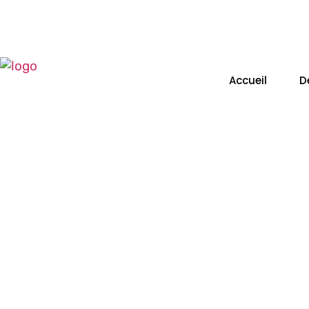
Siège social : 918 route des Guyots - 01340 MONTREVE
Boutique Showroom Atelier : 128 Route de Montrevel 
Accueil
D
B